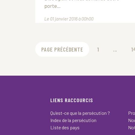
porte...
Le 01 janvier 2016 à 00h00
PAGE PRÉCÉDENTE
1
...
1
LIENS RACCOURCIS
Qu’est-ce que la persécution ?
Pro
Index de la persécution
Nou
Liste des pays
Not