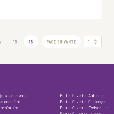
4
15
16
PAGE SUIVANTE
10
jets sur le terrain
Portes Ouvertes Antennes
s connaître
Portes Ouvertes Challenges
re histoire
Portes Ouvertes Ecrivez-leur
Portes Ouvertes Jeunes