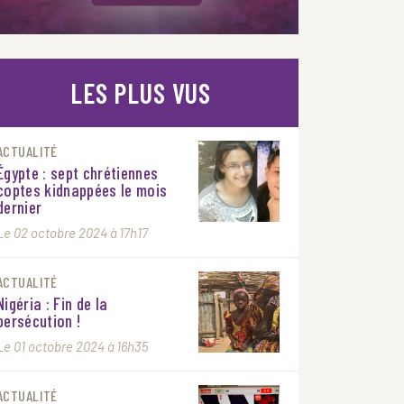
LES PLUS VUS
ACTUALITÉ
Égypte : sept chrétiennes
coptes kidnappées le mois
dernier
Le 02 octobre 2024 à 17h17
ACTUALITÉ
Nigéria : Fin de la
persécution !
Le 01 octobre 2024 à 16h35
ACTUALITÉ