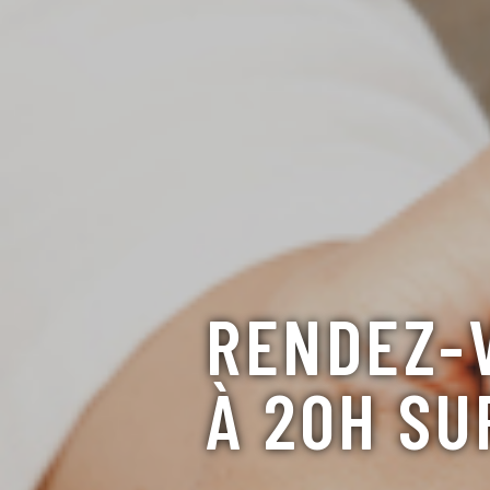
RENDEZ-V
À 20H SU