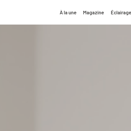
À la une
Magazine
Éclairag